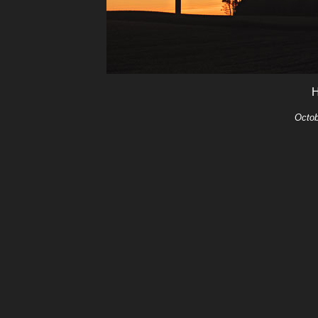
H
Octob