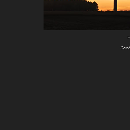
H
Octob